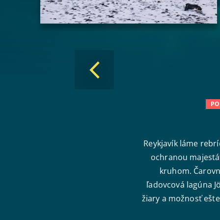
PO
Reykjavík láme rebr
ochranou majestát
kruhom. Čarovné
ľadovcová lagúna Jö
žiary a možnosť ešte