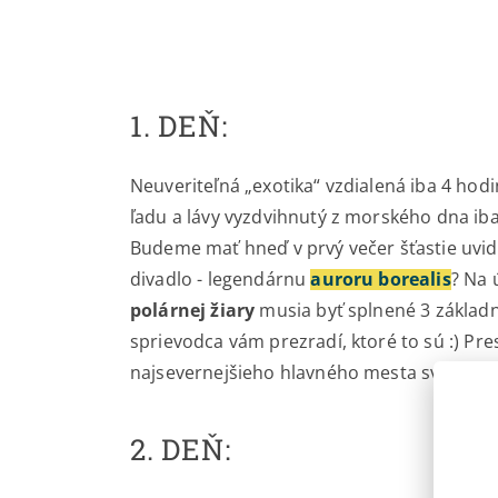
1. DEŇ:
Neuveriteľná „exotika“ vzdialená iba 4 hodi
ľadu a lávy vyzdvihnutý z morského dna iba
Budeme mať hneď v prvý večer šťastie uvid
divadlo - legendárnu
auroru borealis
? Na
polárnej žiary
musia byť splnené 3 základ
sprievodca vám prezradí, ktoré to sú :) Pr
najsevernejšieho hlavného mesta sveta.
2. DEŇ: