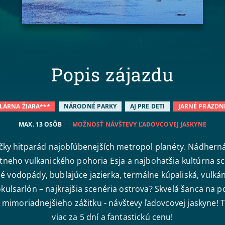
Popis zájazdu
LÁRNA ŽIARA***
NÁRODNÉ PARKY
AJ PRE DETI
JARNÉ PRÁZDN
MAX. 13 OSÔB
MOŽNOSŤ NÁVŠTEVY ĽADOVCOVEJ JASKYNE
íčky hitparád najobľúbenejších metropol planéty. Nádherná
neho vulkanického pohoria Esja a najbohatšia kultúrna 
 vodopády, bublajúce jazierka, termálne kúpaliská, vulkány
kulsarlón – najkrajšia scenéria ostrova? Skvelá šanca na 
 mimoriadnejšieho zážitku - návštevy ľadovcovej jaskyne! T
viac za 5 dní a fantastickú cenu!