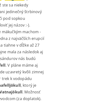
 ste sa niekedy
ni jedinečný štrbinový
rči pod sopkou
viť jej názov :-).
é mäkučkým machom -
edna z najväčších erupcií
sa tiahne v dĺžke až 27
ajne mala za následok aj
a sándurov nás budú
ell
. V pláne máme aj
de uzavretý kvôli zimnej
r trek k vodopádu
nafelljökull
, ktorý je
Vatnajökull
. Možnosť
ievodcom (za doplatok).