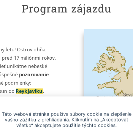
Program zájazdu
ny letu! Ostrov ohňa,
 pred 17 miliónmi rokov.
ieť unikátne nebeské
 úspešné
pozorovanie
né podmienky:
esun do
Reykjavíku
,
Táto webová stránka používa súbory cookie na zlepšenie
vášho zážitku z prehliadania. Kliknutím na „Akceptovať
všetko“ akceptujete použitie týchto cookies.