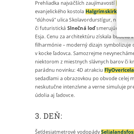
Prehliadka najväčších zaujímavostí
Reykja
evanjelického kostola
Halgrímskirkja
, nák
"dúhová" ulica Skolavordurstígur, najznám
či futuristická
Slnečná loď
smerujúca k ma
Esja. Cenu za architektúru získala budova
filharmónie – moderný dizajn symbolizuje 
v kocke ľadovca. Samozrejme nevynecháme 
niektorom z miestnych slávnych barov či krč
parádnu novinku: 4D atrakciu
FlyOverIcel
sedadlami a obrazovkou po obvode celej mi
neskutučne intenzívne a verne simuluje pr
údolia aj ľadovce.
3. DEŇ:
Šeťdesiatmetrové vodopády
Seljalandsfos