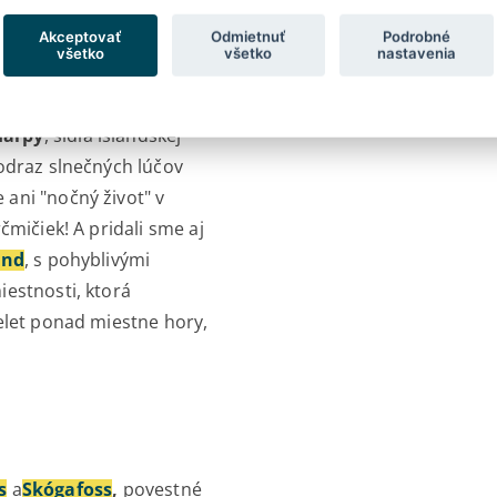
víku
: futuristická stavba
Akceptovať
Odmietnuť
Podrobné
upná ulička Laugarvegur,
všetko
všetko
nastavenia
ejší stánok s hot-dogom,
jestátnemu masívu hory
S
Harpy
, sídla islandskej
odraz slnečných lúčov
ani "nočný život" v
mičiek! A pridali sme aj
and
, s pohyblivými
estnosti, ktorá
elet ponad miestne hory,
s
a
Skógafoss
,
povestné