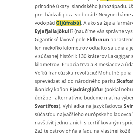
prírodné úkazy islandského juhozápadu. Už
prechádzali poza vodopád? Nevynecháme a
vodopád
Gljúfrabúi
. A ako sa žije a farmá
Eyjafjallajökull
? (naučíme vás správne vyslo
Gigantické lávové pole
Eldhraun
obrasten
len niekoľko kilometrov odtiaľto sa udiala j
v súčasnej histórii: 130 kráterov Lakagígar 
kilometrov. Erupcia trvala 8 mesiacov a úd
Veľkú francúzsku revolúciu! Mohutné poli
sprevádzať až do národného parku
Skaftaf
ikonický kaňon
Fjadrárgljúfur
(pokiaľ nebu
údržbe - alternatívne budeme mať na výbe
Svartifoss
). Vyhliadka na jazyk ľadovca
Sví
súčasťou najväčšieho európskeho ľadovca
navštíviť jednu z nich s certifikovaným spr
Zažite ostrov ohňa a ľadu na vlastnej koži!