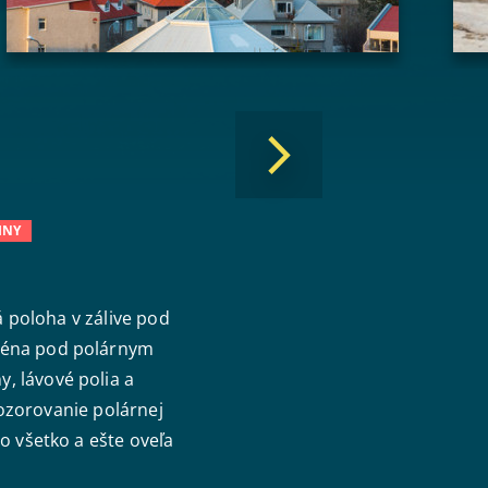
INY
 poloha v zálive pod
scéna pod polárnym
, lávové polia a
pozorovanie polárnej
o všetko a ešte oveľa