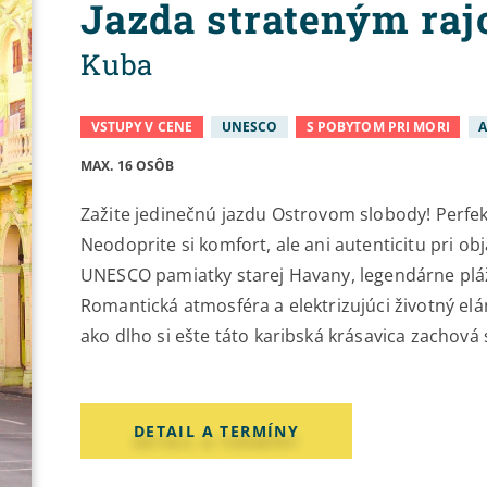
Jazda strateným ra
Kuba
VSTUPY V CENE
UNESCO
S POBYTOM PRI MORI
A
MAX. 16 OSÔB
Zažite jedinečnú jazdu Ostrovom slobody! Perfe
Neodoprite si komfort, ale ani autenticitu pri ob
UNESCO pamiatky starej Havany, legendárne pláž
Romantická atmosféra a elektrizujúci životný elá
ako dlho si ešte táto karibská krásavica zachová 
DETAIL A TERMÍNY