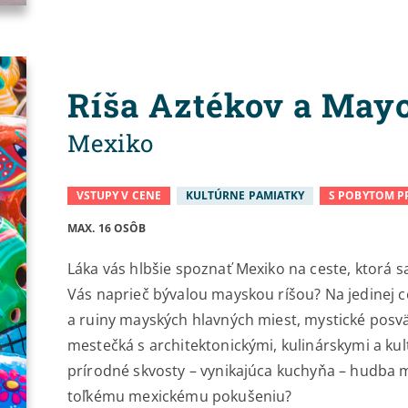
Ríša Aztékov a May
Mexiko
VSTUPY V CENE
KULTÚRNE PAMIATKY
S POBYTOM P
MAX. 16 OSÔB
Láka vás hlbšie spoznať Mexiko na ceste, ktorá s
Vás naprieč bývalou mayskou ríšou? Na jedinej ce
a ruiny mayských hlavných miest, mystické posv
mestečká s architektonickými, kulinárskymi a kul
prírodné skvosty – vynikajúca kuchyňa – hudba ma
toľkému mexickému pokušeniu?