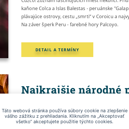
Cuzco! Zoznam fascinujúcich miest nekončí. Pr
kaňone Colca a Islas Balestas - peruánske "Galap
plávajúce ostrovy, cestu „smrti“ v Coroicu a naj
Na záver šperk Peru - farebné hory Palcoyo.
DETAIL A TERMÍNY
Najkrajšie národné
USA
Táto webová stránka používa súbory cookie na zlepšenie
vášho zážitku z prehliadania. Kliknutím na „Akceptovať
VSTUPY V CENE
TURISTIKA
NÁRODNÉ PARKY
MÁJ
všetko“ akceptujete použitie týchto cookies.
MAX 12 OSÔB
GARANCIA REALIZÁCIE OD 9 OSÔB