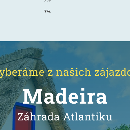
7%
yberáme z našich zájazd
Madeira
Záhrada Atlantiku