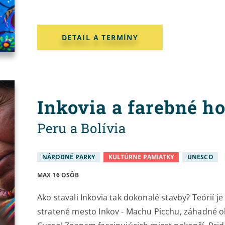
DETAIL A TERMÍNY
Inkovia a farebné h
Peru a Bolívia
NÁRODNÉ PARKY
KULTÚRNE PAMIATKY
UNESCO
MAX 16 OSÔB
Ako stavali Inkovia tak dokonalé stavby? Teórií je
stratené mesto Inkov - Machu Picchu, záhadné ob