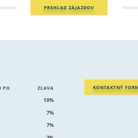
PREHĽAD ZÁJAZDOV
KONTAKTNÝ FOR
 PO
ZĽAVA
10%
7%
7%
7%