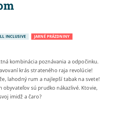
jom
LL INCLUSIVE
JARNÉ PRÁZDNINY
ktná kombinácia poznávania a odpočinku.
javovaní krás strateného raja revolúcie!
e, lahodný rum a najlepší tabak na svete!
n obyvateľov sú prudko nákazlivé. Ktovie,
svoj imidž a čaro?