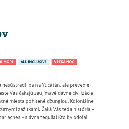
ov
RI MORI
ALL INCLUSIVE
VEĽKÁ NOC
a nesústredí iba na Yucatán, ale prevedie
ste Vás čakajú zaujímavé dávne civilizácie
ätné miesta pohltené džungľou. Koloniálne
túrnymi zážitkami. Čaká Vás teda história –
riaches – slávna tequila! Kto by odolal