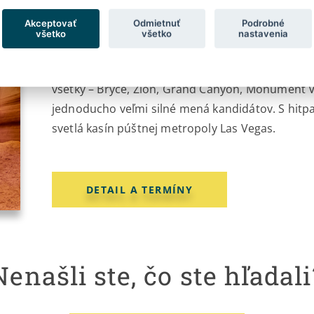
Akceptovať
Odmietnuť
Podrobné
Národné parky Západu USA patria k tomu najúch
všetko
všetko
nastavenia
pripravila. Paleta neskutočných odtieňov farieb
nich a bolo by len ťažko možné zostaviť ich rebrí
všetky – Bryce, Zion, Grand Canyon, Monument Val
jednoducho veľmi silné mená kandidátov. S hit
svetlá kasín púštnej metropoly Las Vegas.
DETAIL A TERMÍNY
Nenašli ste, čo ste hľadali