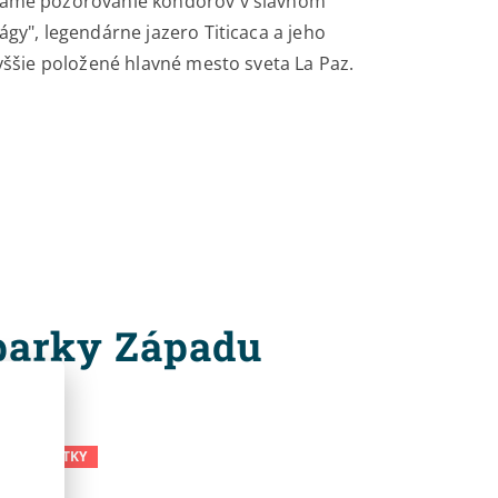
idáme pozorovanie kondorov v slávnom
ágy", legendárne jazero Titicaca a jeho
vyššie položené hlavné mesto sveta La Paz.
 parky Západu
OVÉ SVIATKY