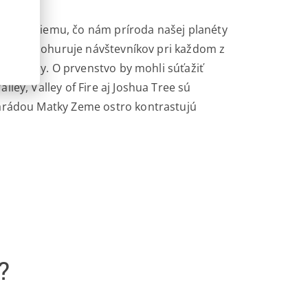
vatnejšiemu, čo nám príroda našej planéty
 a tvarov ohuruje návštevníkov pri každom z
ček krásy. O prvenstvo by mohli súťažiť
ley, Valley of Fire aj Joshua Tree sú
parádou Matky Zeme ostro kontrastujú
?