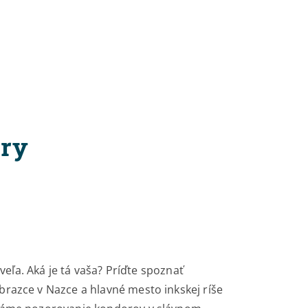
ory
 veľa. Aká je tá vaša? Príďte spoznať
razce v Nazce a hlavné mesto inkskej ríše