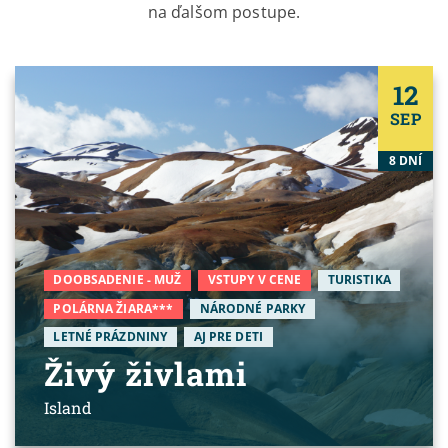
na ďalšom postupe.
12
SEP
8 DNÍ
DOOBSADENIE - MUŽ
VSTUPY V CENE
TURISTIKA
POLÁRNA ŽIARA***
NÁRODNÉ PARKY
LETNÉ PRÁZDNINY
AJ PRE DETI
Živý živlami
Island