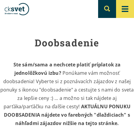
Doobsadenie
Ste sám/sama a nechcete platiť príplatok za
jednolôžkovú izbu?
Ponúkame vám možnosť
doobsadenia! Vyberte si z poznávacích zájazdov z našej
ponuky s ikonou "doobsadenie" a cestujte s nami do sveta
za lepšie ceny :) ... a možno si tak nájdete aj
parťáka/parťáčku na ďalšie cesty!
AKTUÁLNU PONUKU
DOOBSADENIA nájdete vo farebných "dlaždiciach" s
náhľadmi zájazdov nižšie na tejto stránke.