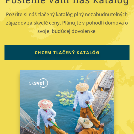
Pozrite si náš tlačený katalóg plný nezabudnuteľných
zájazdov za skvelé ceny. Plánujte v pohodlí domova o
svojej budúcej dovolenke.
CHCEM TLAČENÝ KATALÓG