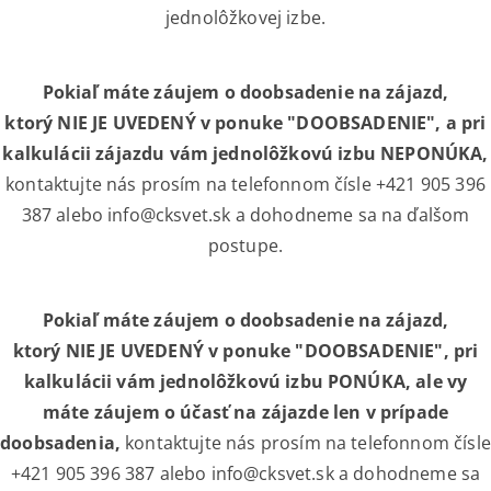
jednolôžkovej izbe.
Pokiaľ máte záujem o doobsadenie na zájazd,
ktorý
NIE
JE UVE
DENÝ
v ponuke "DOOBSADENIE", a pri
kalkulácii zájazdu vám jednolôžkovú izbu NE
PONÚKA
,
kontaktujte nás prosím na telefonnom čísle +421 905 396
387 alebo
info@cksvet.sk
a dohodneme sa na ďalšom
postupe.
Pokiaľ máte záujem o doobsadenie na zájazd,
ktorý
NIE
JE UVE
DENÝ
v ponuke "DOOBSADENIE", pri
kalkulácii vám jednolôžkovú izbu
PONÚKA
, ale vy
máte záujem o účasť na zájazde len v prípade
doobsadenia,
kontaktujte nás prosím na telefonnom čísle
+421 905 396 387 alebo
info@cksvet.sk
a dohodneme sa