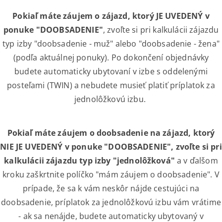
Pokiaľ máte záujem o zájazd, ktorý JE UVE
DENÝ
v
ponuke "DOOBSADENIE"
, zvoľte si pri kalkulácii zájazdu
typ izby "doobsadenie - muž" alebo "doobsadenie - žena"
(podľa aktuálnej ponuky). Po dokončení objednávky
budete automaticky ubytovaní v izbe s oddelenými
posteľami (TWIN) a nebudete musieť platiť príplatok za
jednolôžkovú izbu.
Pokiaľ máte záujem o doobsadenie na zájazd, ktorý
NIE
JE UVE
DENÝ
v ponuke "DOOBSADENIE", zvoľte si pri
kalkulácii zájazdu typ izby "jednolôžková"
a v ďalšom
kroku zaškrtnite políčko "mám záujem o doobsadenie". V
prípade, že sa k vám neskôr nájde cestujúci na
doobsadenie, príplatok za jednolôžkovú izbu vám vrátime
- ak sa nenájde, budete automaticky ubytovaný v