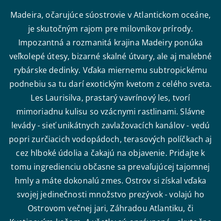
Madeira, očarujúce súostrovie v Atlantickom oceáne,
je skutočným rajom pre milovníkov prírody.
Impozantná a rozmanitá krajina Madeiry ponúka
veľkolepé útesy, bizarné skalné útvary, ale aj malebné
rybárske dedinky. Vďaka miernemu subtropickému
podnebiu sa tu darí exotickým kvetom z celého sveta.
Les Laurisilva, prastarý vavrínový les, tvorí
mimoriadnu kulisu so vzácnymi rastlinami. Slávne
levády - sieť unikátnych zavlažovacích kanálov - vedú
popri zurčiacich vodopádoch, terasových políčkach aj
cez hlboké údolia a čakajú na objavenie. Pridajte k
tomu ingredienciu občasne sa prevaľujúcej tajomnej
hmly a máte dokonalú zmes. Ostrov si získal vďaka
svojej jedinečnosti množstvo prezývok - volajú ho
Ostrovom večnej jari, Záhradou Atlantiku, či