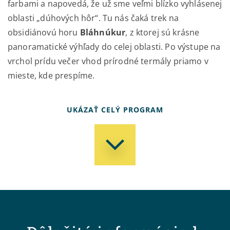
farbami a napovedá, že už sme veľmi blízko vyhlásenej
oblasti „dúhových hôr“. Tu nás čaká trek na
obsidiánovú horu
Bláhnúkur
, z ktorej sú krásne
panoramatické výhľady do celej oblasti. Po výstupe na
vrchol prídu večer vhod prírodné termály priamo v
mieste, kde prespíme.
UKÁZAŤ CELÝ PROGRAM