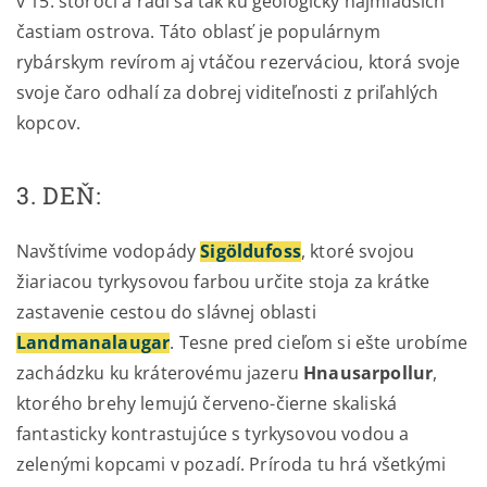
v 15. storočí a radí sa tak ku geologicky najmladších
častiam ostrova. Táto oblasť je populárnym
rybárskym revírom aj vtáčou rezerváciou, ktorá svoje
svoje čaro odhalí za dobrej viditeľnosti z priľahlých
kopcov.
3. DEŇ:
Navštívime vodopády
Sigöldufoss
, ktoré svojou
žiariacou tyrkysovou farbou určite stoja za krátke
zastavenie cestou do slávnej oblasti
Landmanalaugar
. Tesne pred cieľom si ešte urobíme
zachádzku ku kráterovému jazeru
Hnausarpollur
,
ktorého brehy lemujú červeno-čierne skaliská
fantasticky kontrastujúce s tyrkysovou vodou a
zelenými kopcami v pozadí. Príroda tu hrá všetkými