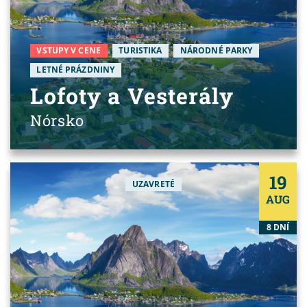
VSTUPY V CENE
TURISTIKA
NÁRODNÉ PARKY
LETNÉ PRÁZDNINY
Lofoty a Vesterály
Nórsko
19
UZAVRETÉ
AUG
8 DNÍ