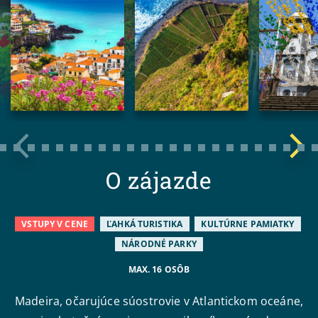
O zájazde
VSTUPY V CENE
ĽAHKÁ TURISTIKA
KULTÚRNE PAMIATKY
NÁRODNÉ PARKY
MAX. 16 OSÔB
Madeira, očarujúce súostrovie v Atlantickom oceáne,