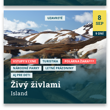
8
UZAVRETÉ
SEP
9 DNÍ
VSTUPY V CENE
TURISTIKA
POLÁRNA ŽIARA***
NÁRODNÉ PARKY
LETNÉ PRÁZDNINY
AJ PRE DETI
Živý živlami
Island