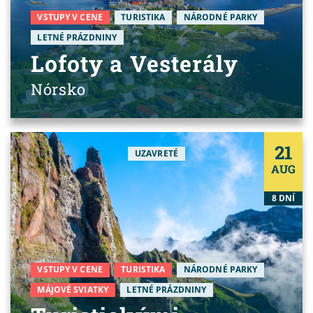
VSTUPY V CENE
TURISTIKA
NÁRODNÉ PARKY
LETNÉ PRÁZDNINY
Lofoty a Vesterály
Nórsko
21
UZAVRETÉ
AUG
8 DNÍ
VSTUPY V CENE
TURISTIKA
NÁRODNÉ PARKY
MÁJOVÉ SVIATKY
LETNÉ PRÁZDNINY