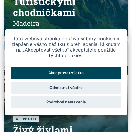
Turistickými
chodníčkami
Madeira
Táto webová stránka používa súbory cookie na
zlepšenie vášho zážitku z prehliadania. Kliknutím
22
na „Akceptovať všetko“ akceptujete použitie
UZAVRETÉ
týchto cookies.
AUG
8 DNÍ
Akceptovať všetko
Odmietnuť všetko
Podrobné nastavenia
VSTUPY V CENE
TURISTIKA
POLÁRNA ŽIARA***
NÁRODNÉ PARKY
LETNÉ PRÁZDNINY
AJ PRE DETI
Živý živlami