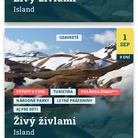
Island
1
UZAVRETÉ
SEP
9 DNÍ
VSTUPY V CENE
TURISTIKA
POLÁRNA ŽIARA***
NÁRODNÉ PARKY
LETNÉ PRÁZDNINY
AJ PRE DETI
Živý živlami
Island