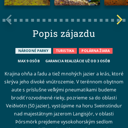
Popis zájazdu
NÁRODNÉ PARKY
TURISTIKA
POLÁRNA ŽIARA
MAX 9 OSÔB
GARANCIA REALIZÁCIE UŽ OD 3 OSÔB
Krajina ohňa a ľadu a tiež mnohých jazier a krás, ktoré
skrýva jeho divoké vnútrozemie. V terénnom obytnom
aute s príslušne veľkými pneumatikami budeme
brodiť rozvodnené rieky, pozrieme sa do oblasti
Veiðivötn (50 jazier), vystúpime na horu Sveinstindur
nad majestátnym jazerom Langisjór, v oblasti
Þórsmörk prejdeme vysokohorským sedlom