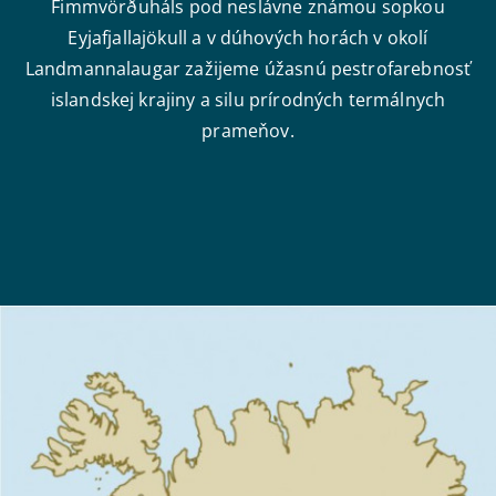
Fimmvörðuháls pod neslávne známou sopkou
Eyjafjallajökull a v dúhových horách v okolí
Landmannalaugar zažijeme úžasnú pestrofarebnosť
islandskej krajiny a silu prírodných termálnych
prameňov.