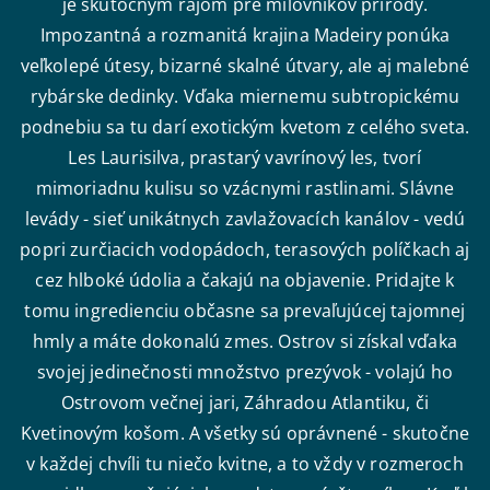
je skutočným rajom pre milovníkov prírody.
Impozantná a rozmanitá krajina Madeiry ponúka
veľkolepé útesy, bizarné skalné útvary, ale aj malebné
rybárske dedinky. Vďaka miernemu subtropickému
podnebiu sa tu darí exotickým kvetom z celého sveta.
Les Laurisilva, prastarý vavrínový les, tvorí
mimoriadnu kulisu so vzácnymi rastlinami. Slávne
levády - sieť unikátnych zavlažovacích kanálov - vedú
popri zurčiacich vodopádoch, terasových políčkach aj
cez hlboké údolia a čakajú na objavenie. Pridajte k
tomu ingredienciu občasne sa prevaľujúcej tajomnej
hmly a máte dokonalú zmes. Ostrov si získal vďaka
svojej jedinečnosti množstvo prezývok - volajú ho
Ostrovom večnej jari, Záhradou Atlantiku, či
Kvetinovým košom. A všetky sú oprávnené - skutočne
v každej chvíli tu niečo kvitne, a to vždy v rozmeroch