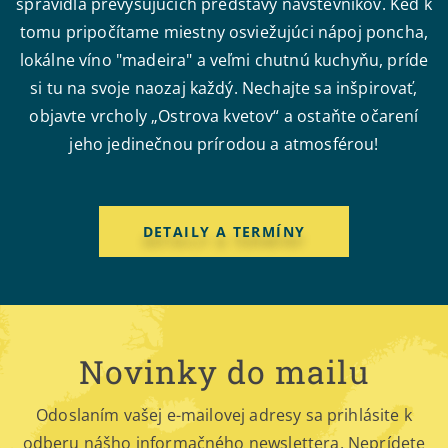
spravidla prevyšujúcich predstavy návštevníkov. Keď k
tomu pripočítame miestny osviežujúci nápoj poncha,
lokálne víno "madeira" a veľmi chutnú kuchyňu, príde
si tu na svoje naozaj každý. Nechajte sa inšpirovať,
objavte vrcholy „Ostrova kvetov“ a ostaňte očarení
jeho jedinečnou prírodou a atmosférou!
DETAILY A TERMÍNY
Novinky do mailu
Odoslaním vašej e-mailovej adresy sa prihlásite k
odberu nášho informačného newslettera. Neprídete