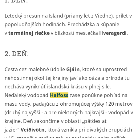
Letecký presun na Island (priamy let z Viedne), prílet v
popoludňajších hodinách. Prechádzka a kúpanie
v
termálnej riečke
v blízkosti mestečka
Hveragerdi
.
2. DEŇ:
Cesta cez malebné údolie
Gjáin
, ktoré sa uprostred
nehostinnej okolitej krajiny javí ako oáza a príroda tu
necháva vyniknúť islandskú krásu v plnej sile.
Neďaleký vodopád
Haifoss
zase ponúkne pohľad na
masu vody, padajúcu z ohromujúcej výšky 120 metrov
(druhý najvyšší - a pre niektorých najkrajší - vodopád v
krajine. Deň zakončíme v oblasti „päťdesiat
jazier“
Veiðivötn
,
ktorá vznikla pri divokých erupciách