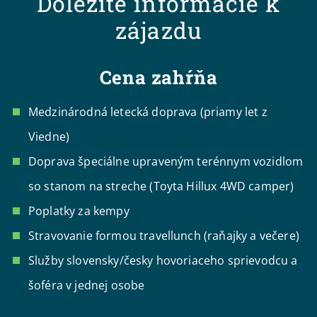
Dôležité informácie k
zájazdu
Cena zahŕňa
Medzinárodná letecká doprava (priamy let z
Viedne)
Doprava špeciálne upraveným terénnym vozidlom
so stanom na streche (Toyta Hillux 4WD camper)
Poplatky za kempy
Stravovanie formou travellunch (raňajky a večere)
Služby slovensky/česky hovoriaceho sprievodcu a
šoféra v jednej osobe