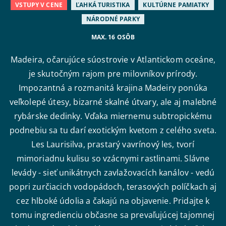
VSTUPY V CENE
ĽAHKÁ TURISTIKA
KULTÚRNE PAMIATKY
NÁRODNÉ PARKY
MAX. 16 OSÔB
Madeira, očarujúce súostrovie v Atlantickom oceáne,
je skutočným rajom pre milovníkov prírody.
Impozantná a rozmanitá krajina Madeiry ponúka
veľkolepé útesy, bizarné skalné útvary, ale aj malebné
rybárske dedinky. Vďaka miernemu subtropickému
podnebiu sa tu darí exotickým kvetom z celého sveta.
Les Laurisilva, prastarý vavrínový les, tvorí
mimoriadnu kulisu so vzácnymi rastlinami. Slávne
levády - sieť unikátnych zavlažovacích kanálov - vedú
popri zurčiacich vodopádoch, terasových políčkach aj
cez hlboké údolia a čakajú na objavenie. Pridajte k
tomu ingredienciu občasne sa prevaľujúcej tajomnej