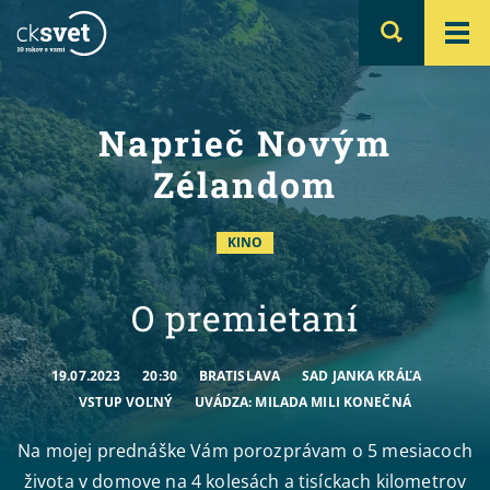
Naprieč Novým
Zélandom
KINO
O premietaní
19.07.2023
20:30
BRATISLAVA
SAD JANKA KRÁĽA
VSTUP VOĽNÝ
UVÁDZA: MILADA MILI KONEČNÁ
Na mojej prednáške Vám porozprávam o 5 mesiacoch
života v domove na 4 kolesách a tisíckach kilometrov