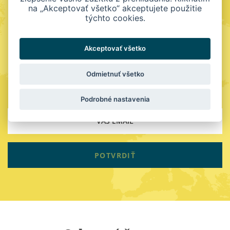
na „Akceptovať všetko“ akceptujete použitie
týchto cookies.
Novinky do mailu
Akceptovať všetko
Odoslaním vašej e-mailovej adresy sa prihlásite k
odberu nášho informačného newslettera. Neprídete
Odmietnuť všetko
tak o žiadne dôležité informácie.
Podrobné nastavenia
POTVRDIŤ