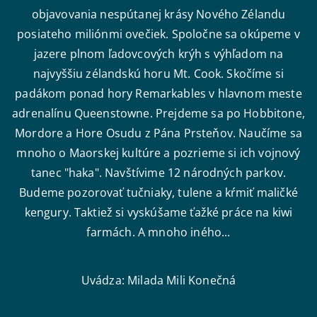
objavovania nespútanej krásy Nového Zélandu
posiateho miliónmi ovečiek. Spoločne sa okúpeme v
jazere plnom ľadovcových krýh s výhľadom na
najvyššiu zélandskú horu Mt. Cook. Skočíme si
padákom ponad hory Remarkables v hlavnom meste
adrenalínu Queenstowne. Prejdeme sa po Hobbitone,
Mordore a Hore Osudu z Pána Prsteňov. Naučíme sa
mnoho o Maorskej kultúre a pozrieme si ich vojnový
tanec "haka". Navštívime 12 národných parkov.
Budeme pozorovať tučniaky, tulene a kŕmiť maličké
kengury. Taktiež si vyskúšame ťažké práce na kiwi
farmách. A mnoho iného...
Uvádza: Milada Mili Konečná