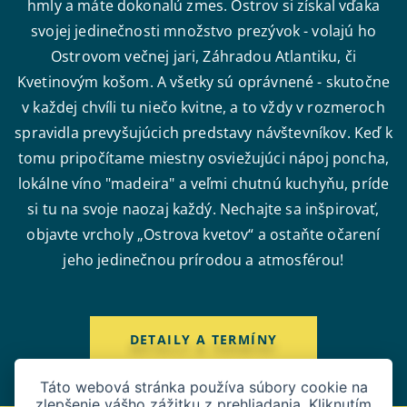
hmly a máte dokonalú zmes. Ostrov si získal vďaka
svojej jedinečnosti množstvo prezývok - volajú ho
Ostrovom večnej jari, Záhradou Atlantiku, či
Kvetinovým košom. A všetky sú oprávnené - skutočne
v každej chvíli tu niečo kvitne, a to vždy v rozmeroch
spravidla prevyšujúcich predstavy návštevníkov. Keď k
tomu pripočítame miestny osviežujúci nápoj poncha,
lokálne víno "madeira" a veľmi chutnú kuchyňu, príde
si tu na svoje naozaj každý. Nechajte sa inšpirovať,
objavte vrcholy „Ostrova kvetov“ a ostaňte očarení
jeho jedinečnou prírodou a atmosférou!
DETAILY A TERMÍNY
Táto webová stránka používa súbory cookie na
zlepšenie vášho zážitku z prehliadania. Kliknutím