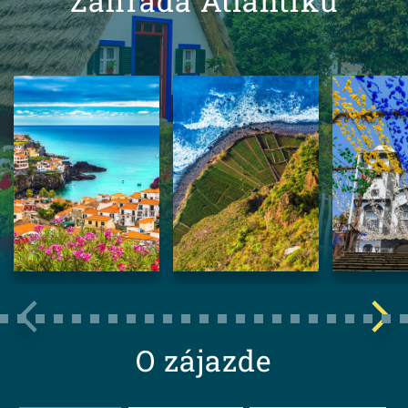
Záhrada Atlantiku
O zájazde