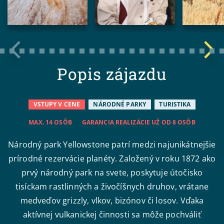
Popis zájazdu
VSTUPY V CENE
NÁRODNÉ PARKY
TURISTIKA
MAX. 14 OSÔB
GARANCIA REALIZÁCIE UŽ OD 8 OSÔB
Národný park Yellowstone patrí medzi najunikátnejšie
prírodné rezervácie planéty. Založený v roku 1872 ako
prvý národný park na svete, poskytuje útočisko
tisíckam rastlinných a živočíšnych druhov, vrátane
medveďov grizzly, vlkov, bizónov či losov. Vďaka
aktívnej vulkanickej činnosti sa môže pochváliť