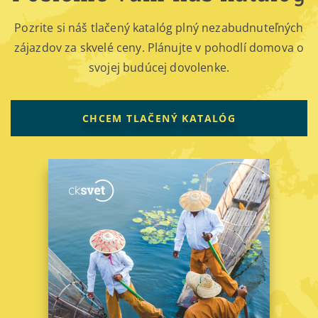
Pozrite si náš tlačený katalóg plný nezabudnuteľných
zájazdov za skvelé ceny. Plánujte v pohodlí domova o
svojej budúcej dovolenke.
CHCEM TLAČENÝ KATALÓG