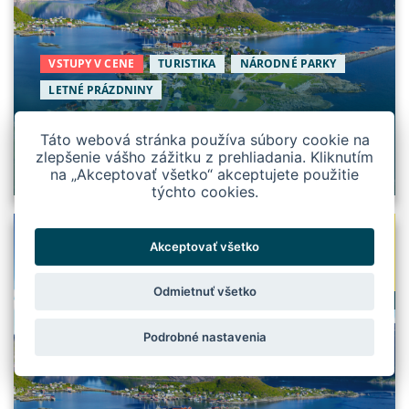
VSTUPY V CENE
TURISTIKA
NÁRODNÉ PARKY
LETNÉ PRÁZDNINY
Lofoty a Vesterály
Táto webová stránka používa súbory cookie na
Nórsko
zlepšenie vášho zážitku z prehliadania. Kliknutím
na „Akceptovať všetko“ akceptujete použitie
týchto cookies.
19
UZAVRETÉ
Akceptovať všetko
AUG
Odmietnuť všetko
8 DNÍ
Podrobné nastavenia