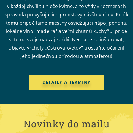
v každej chvíli tu niečo kvitne, a to vždy v rozmeroch
spravidla prevyšujúcich predstavy návštevníkov. Keď k
tomu pripočítame miestny osviežujúci nápoj poncha,
lokálne víno "madeira" a veľmi chutnú kuchyňu, príde
si tu na svoje naozaj každý. Nechajte sa inšpirovať,
objavte vrcholy „Ostrova kvetov“ a ostaňte očarení
jeho jedinečnou prírodou a atmosférou!
DETAILY A TERMÍNY
Novinky do mailu