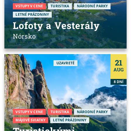
VSTUPY V CENE
TURISTIKA
NÁRODNÉ PARKY
LETNÉ PRÁZDNINY
Lofoty a Vesterály
Nórsko
21
UZAVRETÉ
AUG
8 DNÍ
VSTUPY V CENE
TURISTIKA
NÁRODNÉ PARKY
MÁJOVÉ SVIATKY
LETNÉ PRÁZDNINY
Turistickými