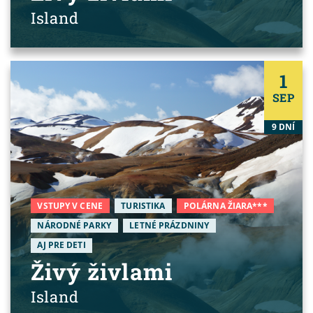
Island
1
SEP
9 DNÍ
VSTUPY V CENE
TURISTIKA
POLÁRNA ŽIARA***
NÁRODNÉ PARKY
LETNÉ PRÁZDNINY
AJ PRE DETI
Živý živlami
Island