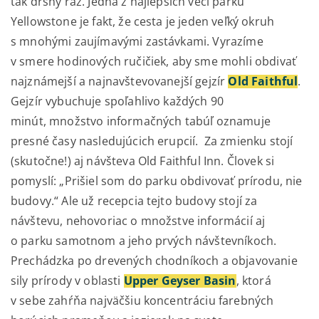
tak drsný ráz. Jedna z najlepších vecí parku
Yellowstone je fakt, že cesta je jeden veľký okruh
s mnohými zaujímavými zastávkami. Vyrazíme
v smere hodinových ručičiek, aby sme mohli obdivať
najznámejší a najnavštevovanejší gejzír
Old Faithful
.
Gejzír vybuchuje spoľahlivo každých 90
minút, množstvo informačných tabúľ oznamuje
presné časy nasledujúcich erupcií. Za zmienku stojí
(skutočne!) aj návšteva Old Faithful Inn. Človek si
pomyslí: „Prišiel som do parku obdivovať prírodu, nie
budovy.“ Ale už recepcia tejto budovy stojí za
návštevu, nehovoriac o množstve informácií aj
o parku samotnom a jeho prvých návštevníkoch.
Prechádzka po drevených chodníkoch a objavovanie
sily prírody v oblasti
Upper Geyser Basin
, ktorá
v sebe zahŕňa najväčšiu koncentráciu farebných