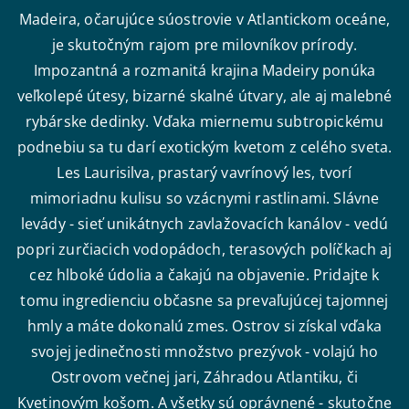
Madeira, očarujúce súostrovie v Atlantickom oceáne,
je skutočným rajom pre milovníkov prírody.
Impozantná a rozmanitá krajina Madeiry ponúka
veľkolepé útesy, bizarné skalné útvary, ale aj malebné
rybárske dedinky. Vďaka miernemu subtropickému
podnebiu sa tu darí exotickým kvetom z celého sveta.
Les Laurisilva, prastarý vavrínový les, tvorí
mimoriadnu kulisu so vzácnymi rastlinami. Slávne
levády - sieť unikátnych zavlažovacích kanálov - vedú
popri zurčiacich vodopádoch, terasových políčkach aj
cez hlboké údolia a čakajú na objavenie. Pridajte k
tomu ingredienciu občasne sa prevaľujúcej tajomnej
hmly a máte dokonalú zmes. Ostrov si získal vďaka
svojej jedinečnosti množstvo prezývok - volajú ho
Ostrovom večnej jari, Záhradou Atlantiku, či
Kvetinovým košom. A všetky sú oprávnené - skutočne