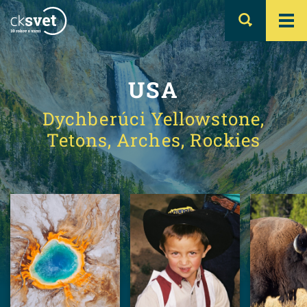
USA
Dychberúci Yellowstone,
Tetons, Arches, Rockies