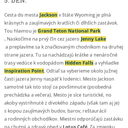
5. DEŇ:
Cesta do mesta
Jackson
v štáte Wyoming je plná
krásnych a zaujímavých kratších či dlhších zastávok.
Tou hlavnou je
Grand Teton National Park
.
Naskočíme na prvý čln cez jazero
Jenny Lake
a preplavíme sa k značkovaným chodníkom na druhej
strane jazera. Tu sa nachádzajú krátke a nenáročné
trasy vedúce k vodopádom
Hidden Falls
a vyhliadke
Inspiration Point
. Odtiaľ sa vyberieme okolo južnej
časti jazera Jenny naspäť k lodenici. Mesto Jackson
samotné tak isto stojí za povšimnutie (poobedná
prechádzka a večera). Mesto je síce turistické, no
akoby vystrihnuté z divokého západu (však tam aj je)
s kopou zaujímavých budov, barov, reštaurácií
a rodinných obchodíkov. Miestni odporúčajú zastávku
na chutný a zdravý obed v
Lotus Café
. Za zmienku