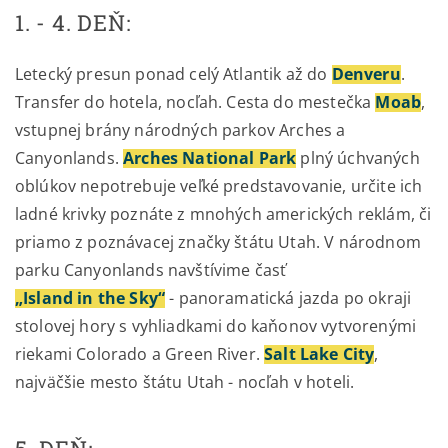
1. - 4. DEŇ:
Letecký presun ponad celý Atlantik až do
Denveru
.
Transfer do hotela, nocľah. Cesta do mestečka
Mo
ab
,
vstupnej brány národných parkov Arches a
Canyonlands.
Arches National Park
plný úchvaných
oblúkov nepotrebuje veľké predstavovanie, určite ich
ladné krivky poznáte z mnohých amerických reklám, či
priamo z poznávacej značky štátu Utah. V národnom
parku Canyonlands navštívime časť
„Island in the Sky“
- panoramatická jazda po okraji
stolovej hory s vyhliadkami do kaňonov vytvorenými
riekami Colorado a Green River.
Salt Lake City
,
najväčšie mesto štátu Utah - nocľah v hoteli.