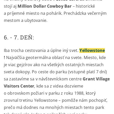
stojí aj
Million Dollar Cowboy Bar
– historické
a príjemné miesto na pohárik. Prechádzka večerným
mestom a ubytovanie.
6. - 7. DEŇ:
Iba trocha cestovania a úplne iný svet.
Yellowstone
!
Najväčšia geotermálna oblasť na svete. Miesto, kde
je viac gejzírov ako na všetkých ostatnýc
h miestach
sveta dokopy. Po ceste do parku (vstupné platí 7 dní)
sa zastavíme sa v návštevníckom centre
Grant Village
Visitors Center
, kde sa z videa dozvieme
o obrovskom požiari v parku z roku 1988, ktorý
zrovnal tretinu Yellowstone – pomôže nám pochopiť,
prečo má dodnes na mnohých miestach tento park