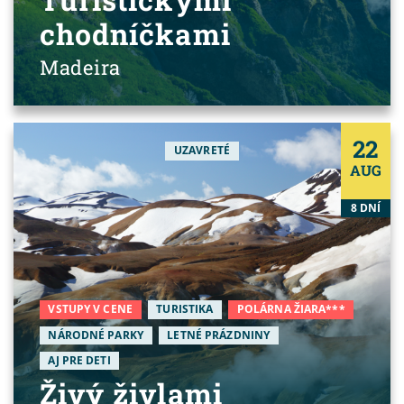
chodníčkami
Madeira
22
UZAVRETÉ
AUG
8 DNÍ
VSTUPY V CENE
TURISTIKA
POLÁRNA ŽIARA***
NÁRODNÉ PARKY
LETNÉ PRÁZDNINY
AJ PRE DETI
Živý živlami