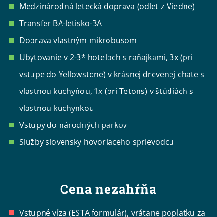
Medzinárodná letecká doprava (odlet z Viedne)
Transfer BA-letisko-BA
Doprava vlastným mikrobusom
Ubytovanie v 2-3* hoteloch s raňajkami, 3x (pri
vstupe do Yellowstone) v krásnej drevenej chate s
vlastnou kuchyňou, 1x (pri Tetons) v štúdiách s
vlastnou kuchynkou
Vstupy do národných parkov
Služby slovensky hovoriaceho sprievodcu
Cena nezahŕňa
Vstupné víza (ESTA formulár), vrátane poplatku za