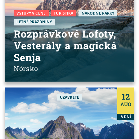
VSTUPY V CENE
TURISTIKA
NÁRODNÉ PARKY
LETNÉ PRÁZDNINY
Rozprávkové Lofoty,
Vesterály a magická
Senja
Nórsko
12
UZAVRETÉ
AUG
8 DNÍ