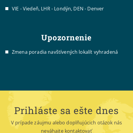
VIE - Viedeň, LHR - Londýn, DEN - Denver
Upozornenie
Zmena poradia navštívených lokalít vyhradená
Prihláste sa ešte dnes
V prípade záujmu alebo doplňujúcich otázok nás
neváhajte kontaktovať