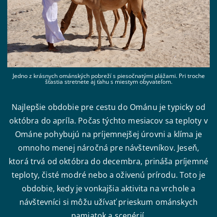
Jedno z krásnych ománských pobreží s piesočnatými plážami. Pri troche
šťastia stretnete aj ťahu s miestym obyvateľom.
Najlepšie obdobie pre cestu do Ománu je typicky od
októbra do apríla. Počas týchto mesiacov sa teploty v
Ománe pohybujú na príjemnejšej úrovni a klíma je
omnoho menej náročná pre návštevníkov. Jeseň,
ktorá trvá od októbra do decembra, prináša príjemné
teploty, čisté modré nebo a oživenú prírodu. Toto je
obdobie, kedy je vonkajšia aktivita na vrchole a
návštevníci si môžu užívať prieskum ománskych
pamiatok a scenérií.