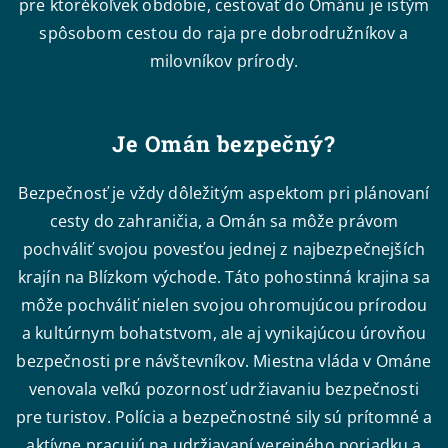
pre ktorékoľvek obdobie, cestovať do Ománu je istým
spôsobom cestou do raja pre dobrodružníkov a
milovníkov prírody.
Je Omán bezpečný?
Bezpečnosť je vždy dôležitým aspektom pri plánovaní
cesty do zahraničia, a Omán sa môže právom
pochváliť svojou povesťou jednej z najbezpečnejších
krajín na Blízkom východe. Táto pohostinná krajina sa
môže pochváliť nielen svojou ohromujúcou prírodou
a kultúrnym bohatstvom, ale aj vynikajúcou úrovňou
bezpečnosti pre návštevníkov. Miestna vláda v Ománe
venovala veľkú pozornosť udržiavaniu bezpečnosti
pre turistov. Polícia a bezpečnostné sily sú prítomné a
aktívne pracujú na udržiavaní verejného poriadku a