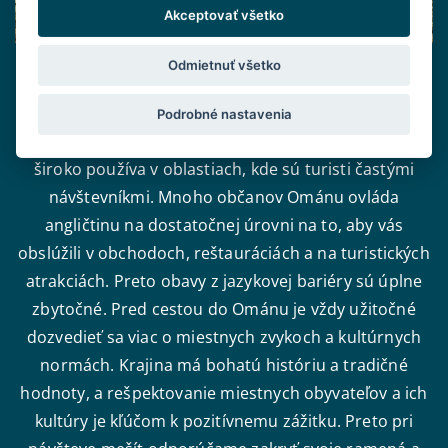
Akceptovať všetko
Palmová oáza v horách Al Hajar v Ománe
Odmietnuť všetko
Oficiálnym jazykom v Ománe je arabčina, ale nemusíte
Podrobné nastavenia
sa obávať, dohovoríte sa aj anglicky. Angličtina sa
široko používa v oblastiach, kde sú turisti častými
návštevníkmi. Mnoho občanov Ománu ovláda
angličtinu na dostatočnej úrovni na to, aby vás
obslúžili v obchodoch, reštauráciách a na turistických
atrakciách. Preto obavy z jazykovej bariéry sú úplne
zbytočné. Pred cestou do Ománu je vždy užitočné
dozvedieť sa viac o miestnych zvykoch a kultúrnych
normách. Krajina má bohatú históriu a tradičné
hodnoty, a rešpektovanie miestnych obyvateľov a ich
kultúry je kľúčom k pozitívnemu zážitku. Preto pri