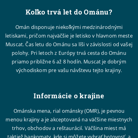
Koľko trvá let do Ománu?
Omán disponuje niekoľkými medzinárodnými
letiskami, pričom najväčšie je letisko v hlavnom meste
Muscat. Čas letu do Ománu sa líši v závislosti od vašej
polohy. Pri letoch z Európy trvá cesta do Ománu
priamo približne 6 až 8 hodín. Muscat je dobrým
východiskom pre vašu návštevu tejto krajiny.
Informácie o krajine
Ománska mena, rial ománsky (OMR), je pevnou
menou krajiny a je akceptovaná na väčšine miestnych
trhov, obchodov a reštaurácií. Väčšina miest má
taktiež bankomaty, kde si môžete vybrať hotovosť, a