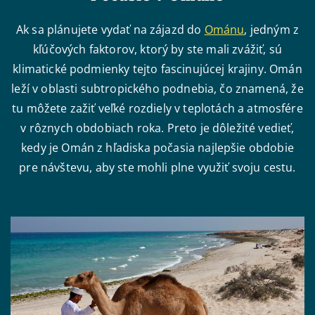
Ak sa plánujete vydať na zájazd do
Ománu
, jedným z
kľúčových faktorov, ktorý by ste mali zvážiť, sú
klimatické podmienky tejto fascinujúcej krajiny. Omán
leží v oblasti subtropického podnebia, čo znamená, že
tu môžete zažiť veľké rozdiely v teplotách a atmosfére
v rôznych obdobiach roka. Preto je dôležité vedieť,
kedy je Omán z hľadiska počasia najlepšie obdobie
pre návštevu, aby ste mohli plne využiť svoju cestu.