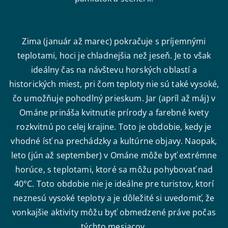
Zima (január až marec) pokračuje s príjemnými
teplotami, hoci je chladnejšia než jeseň. Je to však
ideálny čas na návštevu horských oblastí a
historických miest, pri čom teploty nie sú také vysoké,
čo umožňuje pohodlný prieskum. Jar (apríl až máj) v
Ománe prináša kvitnutie prírody a farebné kvety
rozkvitnú po celej krajine. Toto je obdobie, kedy je
vhodné ísť na prechádzky a kultúrne objavy. Naopak,
leto (jún až september) v Ománe môže byť extrémne
horúce, s teplotami, ktoré sa môžu pohybovať nad
40°C. Toto obdobie nie je ideálne pre turistov, ktorí
neznesú vysoké teploty a je dôležité si uvedomiť, že
vonkajšie aktivity môžu byť obmedzené práve počas
týchto mesiacov.