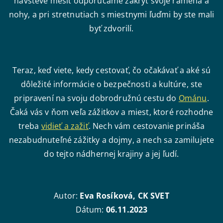
návšteve mešít odporúčame zakryť svoje ramená a
nohy, a pri stretnutiach s miestnymi ľuďmi by ste mali
byť zdvorilí.
Teraz, keď viete, kedy cestovať, čo očakávať a aké sú
dôležité informácie o bezpečnosti a kultúre, ste
pripravení na svoju dobrodružnú cestu do
Ománu
.
Čaká vás v ňom veľa zážitkov a miest, ktoré rozhodne
treba
vidieť a zažiť
. Nech vám cestovanie prináša
nezabudnuteľné zážitky a dojmy, a nech sa zamilujete
do tejto nádhernej krajiny a jej ľudí.
Autor:
Eva Rosíková, CK SVET
Dátum:
06.11.2023