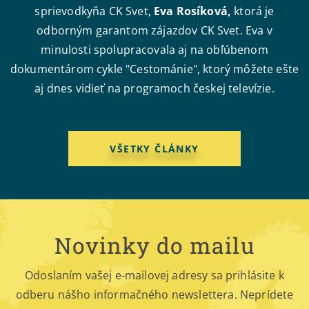
sprievodkyňa CK Svet,
Eva Rosíková,
ktorá je
odborným garantom zájazdov CK Svet. Eva v
minulosti spolupracovala aj na obľúbenom
dokumentárom cykle "Cestománie", ktorý môžete ešte
aj dnes vidieť na programoch českej televízie.
VŠETKY ČLÁNKY
Novinky do mailu
Odoslaním vašej e-mailovej adresy sa prihlásite k
odberu nášho informačného newslettera. Neprídete