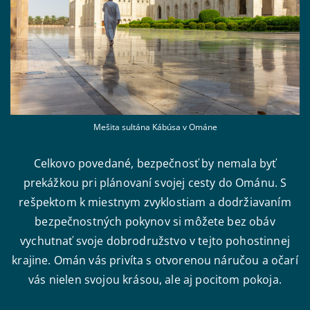
Mešita sultána Kábúsa v Ománe
Celkovo povedané, bezpečnosť by nemala byť
prekážkou pri plánovaní svojej cesty do Ománu. S
rešpektom k miestnym zvyklostiam a dodržiavaním
bezpečnostných pokynov si môžete bez obáv
vychutnať svoje dobrodružstvo v tejto pohostinnej
krajine. Omán vás privíta s otvorenou náručou a očarí
vás nielen svojou krásou, ale aj pocitom pokoja.